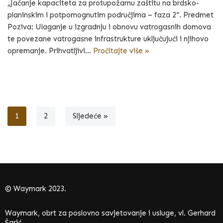
„Jačanje kapaciteta za protupožarnu zaštitu na brdsko-
planinskim i potpomognutim područjima – faza 2“. Predmet
Poziva: Ulaganje u izgradnju i obnovu vatrogasnih domova
te povezane vatrogasne infrastrukture uključujući i njihovo
opremanje. Prihvatljivi…
Pročitajte više »
1
2
Sljedeće »
© Waymark 2023.
Waymark, obrt za poslovno savjetovanje i usluge, vl. Gerhard
Šarić