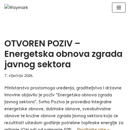
Skip
to
content
OTVOREN POZIV –
Energetska obnova zgrada
javnog sektora
7. siječnja 2026.
Ministarstvo prostornoga uređenja, graditeljstva i državne
imovine objavilo je poziv “Energetska obnova zgrada
javnog sektora”. Svrha Poziva je provedba integralne
energetske obnove, dubinske obnove, sveobuhvatne
obnove te kružne obnove zgrada javnog sektora koja će
rezultirati uštedom godišnje potrebne toplinske energije za
grijanje (QH,nd) od najmanje 50%…
Pročitajte više »