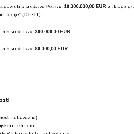
espovratna sredstva Poziva:
u sklopu pro
10.000.000,00 EUR
hnologije“ (DIGIT).
tnih sredstava:
300.000,00 EUR
tnih sredstava:
80.000,00 EUR
osti
vnosti (obavezne)
ijskim ciklusom
živačkih rezultata i tehnologija