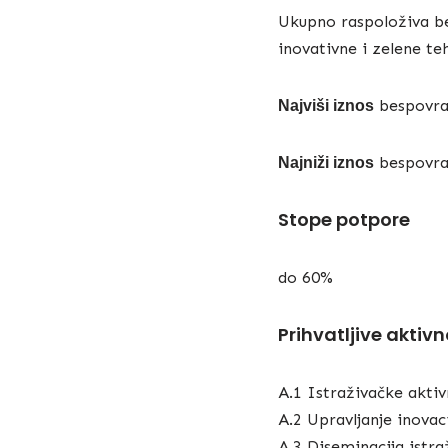
Ukupno raspoloživa b
inovativne i zelene te
bespovra
Najviši iznos
bespovra
Najniži iznos
Stope potpore
do 60%
Prihvatljive aktivn
A.1 Istraživačke akti
A.2 Upravljanje inovac
A.3 Diseminacija istra