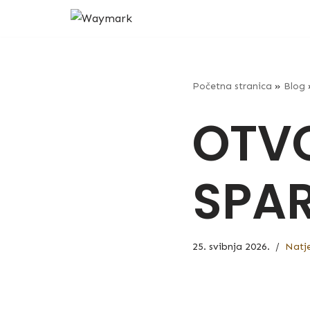
Skip
to
content
Početna stranica
»
Blog
OTVO
SPA
25. svibnja 2026.
Natje