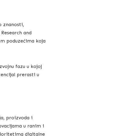
o znanosti,
d Research and
njim poduzećima koja
zvojnu fazu u kojoj
encijal prerasti u
ja, proizvoda i
ovacijama u ranim i
ioritetima digitalne