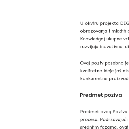
U okviru projekta DIGI
obrazovanja i mladih 
Knowledge) ukupne vri
razvijaju inovativna, di
Ovaj poziv posebno je 
kvalitetne ideje još ni
konkurentne proizvode,
Predmet poziva
Predmet ovog Poziva je
procesa. Podržavajući
srednjim fazama, ovaj 