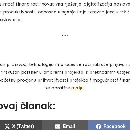
 moći financirati inovativna rješenja, digitalizacija poslova
e produktivnosti, odnosno ulaganja koja izravno jačaju trži
oslovanja.
***
an proizvod, tehnologiju ili proces te razmatrate prijavu n
 i iskusan partner u pripremi projekta, s prethodnim uspje
početnu procjenu prihvatljivosti projekta i mogućnosti fina
se obratite
.
ovdje
 ovaj članak:
X (Twitter)
Email
Facebook