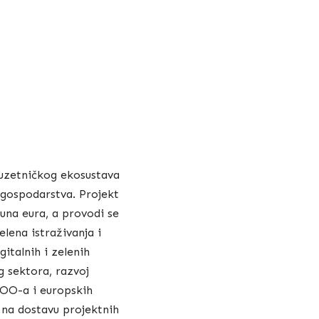
duzetničkog ekosustava
g gospodarstva. Projekt
una eura, a provodi se
lena istraživanja i
gitalnih i zelenih
g sektora, razvoj
NPOO-a i europskih
 na dostavu projektnih