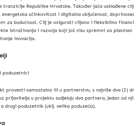
e tranzicije Republike Hrvatske. Također jača usklađene cil
energetska učinkovitost i digitalna uključenost, doprinose
za budućnost. Cilj je osigurati ciljano i fleksibilno financ
te istraživanja i razvoja koji još nisu spremni za plasman n
ranje inovacija.
elji
i poduzetnici
kt provesti samostalno ili u partnerstvu, s najviše dva (2) 
uz prijavitelja u projektu sudjeluju dva partnera, jedan od nj
 a drugi poduzetnik (uklj. velika poduzeća).
va