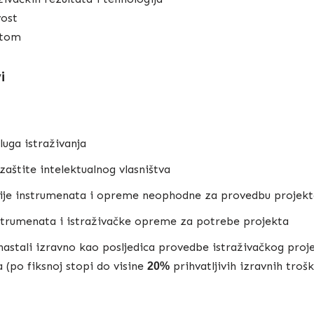
vost
ktom
i
luga istraživanja
zaštite intelektualnog vlasništva
ije instrumenata i opreme neophodne za provedbu projekt
strumenata i istraživačke opreme za potrebe projekta
nastali izravno kao posljedica provedbe istraživačkog proj
a (po fiksnoj stopi do visine
prihvatljivih izravnih troš
20%