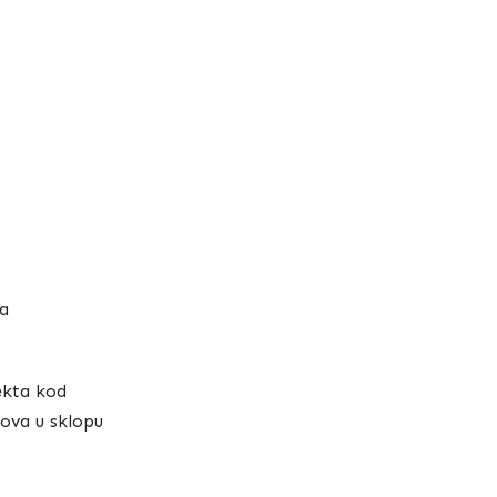
a
ekta kod
kova u sklopu