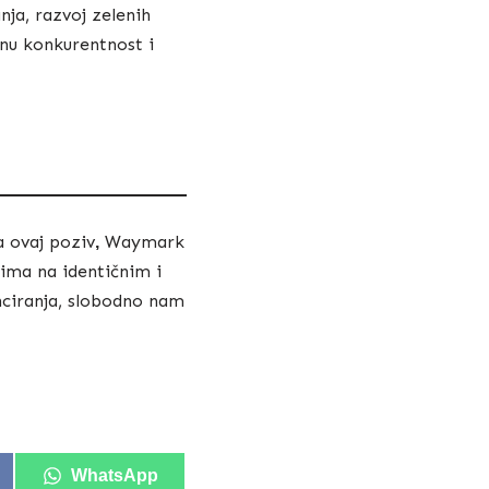
nja, razvoj zelenih
šnu konkurentnost i
a ovaj poziv
Waymark
,
sima na identičnim i
nciranja, slobodno nam
WhatsApp