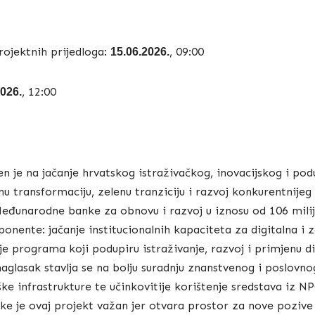
ojektnih prijedloga:
, 09:00
15.06.2026.
, 12:00
2026.
n je na jačanje hrvatskog istraživačkog, inovacijskog i po
lnu transformaciju, zelenu tranziciju i razvoj konkurentnije
eđunarodne banke za obnovu i razvoj u iznosu od 106 milij
onente: jačanje institucionalnih kapaciteta za digitalna i ze
je programa koji podupiru istraživanje, razvoj i primjenu di
aglasak stavlja se na bolju suradnju znanstvenog i poslovno
ške infrastrukture te učinkovitije korištenje sredstava iz 
ke je ovaj projekt važan jer otvara prostor za nove pozive