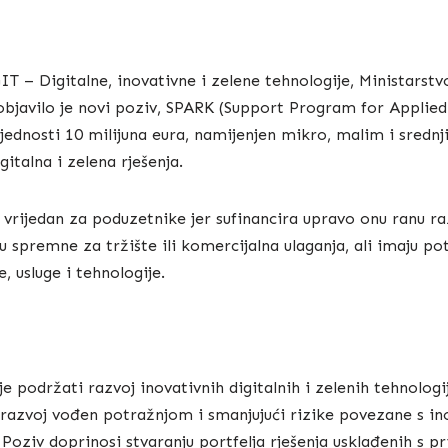
T – Digitalne, inovativne i zelene tehnologije, Ministarstv
objavilo je novi poziv, SPARK (Support Program for Applie
jednosti 10 milijuna eura, namijenjen mikro, malim i sred
gitalna i zelena rješenja.
vrijedan za poduzetnike jer sufinancira upravo onu ranu ra
su spremne za tržište ili komercijalna ulaganja, ali imaju pot
 usluge i tehnologije.
 podržati razvoj inovativnih digitalnih i zelenih tehnologi
 razvoj vođen potražnjom i smanjujući rizike povezane s in
Poziv doprinosi stvaranju portfelja rješenja usklađenih s pr