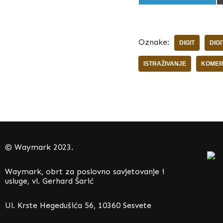
Oznake:
DIGIT
DIG
ISTRAŽIVANJE
KOMERC
© Waymark 2023.
Waymark, obrt za poslovno savjetovanje i
usluge, vl. Gerhard Šarić
Ul. Krste Hegedušića 56, 10360 Sesvete