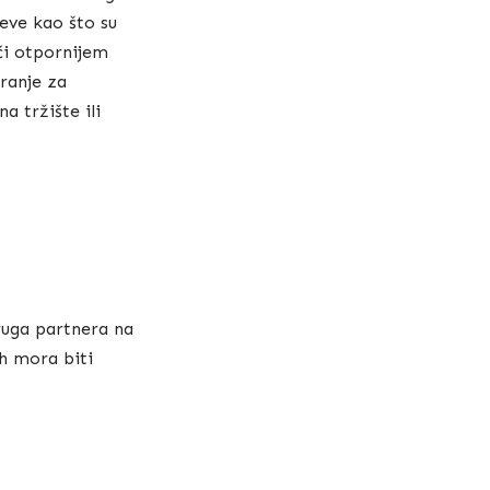
jeve kao što su
ći otpornijem
iranje za
a tržište ili
druga partnera na
ih mora biti