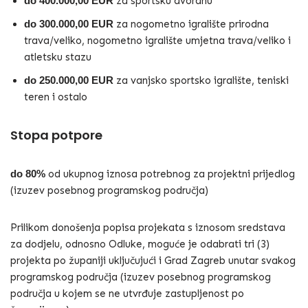
do 400.000,00 EUR
za sportsku dvoranu
do 300.000,00 EUR
za nogometno igralište prirodna
trava/veliko, nogometno igralište umjetna trava/veliko i
atletsku stazu
do 250.000,00 EUR
za vanjsko sportsko igralište, teniski
teren i ostalo
Stopa potpore
do 80%
od ukupnog iznosa potrebnog za projektni prijedlog
(izuzev posebnog programskog područja)
Prilikom donošenja popisa projekata s iznosom sredstava
za dodjelu, odnosno Odluke, moguće je odabrati tri (3)
projekta po županiji uključujući i Grad Zagreb unutar svakog
programskog područja (izuzev posebnog programskog
područja u kojem se ne utvrđuje zastupljenost po