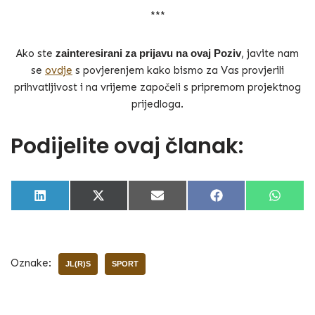
***
Ako ste
zainteresirani za prijavu na ovaj Poziv
, javite nam
se
ovdje
s povjerenjem kako bismo za Vas provjerili
prihvatljivost i na vrijeme započeli s pripremom projektnog
prijedloga.
Podijelite ovaj članak:
L
X
E
F
W
i
(
m
a
h
n
T
a
c
a
k
w
i
e
t
e
i
l
b
s
d
t
o
A
Oznake:
I
t
o
p
JL(R)S
SPORT
n
e
k
p
r
)