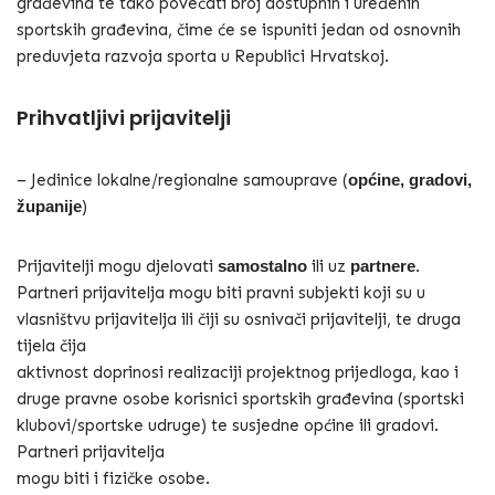
građevina te tako povećati broj dostupnih i uređenih
sportskih građevina, čime će se ispuniti jedan od osnovnih
preduvjeta razvoja sporta u Republici Hrvatskoj.
Prihvatljivi prijavitelji
– Jedinice lokalne/regionalne samouprave (
općine, gradovi,
županije
)
Prijavitelji mogu djelovati
samostalno
ili uz
partnere
.
Partneri prijavitelja mogu biti pravni subjekti koji su u
vlasništvu prijavitelja ili čiji su osnivači prijavitelji, te druga
tijela čija
aktivnost doprinosi realizaciji projektnog prijedloga, kao i
druge pravne osobe korisnici sportskih građevina (sportski
klubovi/sportske udruge) te susjedne općine ili gradovi.
Partneri prijavitelja
mogu biti i fizičke osobe.