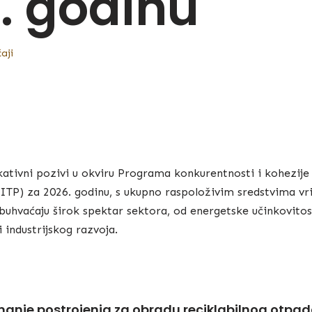
. godinu
aji
ikativni pozivi u okviru Programa konkurentnosti i kohezije 
(ITP) za 2026. godinu, s ukupno raspoloživim sredstvima vr
obuhvaćaju širok spektar sektora, od energetske učinkovitost
 industrijskog razvoja.
emanje postrojenja za obradu reciklabilnog otpa