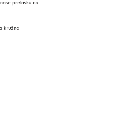
inose prelasku na
na kružno