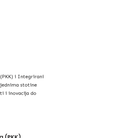
(PKK) i Integrirani
ijednima stotine
i i inovacija do
da (PKK)