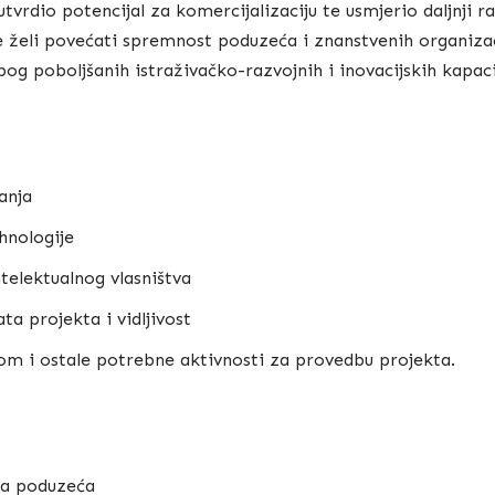
utvrdio potencijal za komercijalizaciju te usmjerio daljnji ra
e želi povećati spremnost poduzeća i znanstvenih organizac
og poboljšanih istraživačko-razvojnih i inovacijskih kapaci
anja
hnologije
ntelektualnog vlasništva
ta projekta i vidljivost
om i ostale potrebne aktivnosti za provedbu projekta.
ja poduzeća