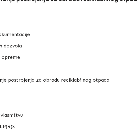
okumentacije
h dozvola
i opreme
je postrojenja za obradu reciklabilnog otpada
vlasništvu
JLP(R)S