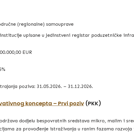
područne (regionalne) samouprave
nstitucije upisane u Jedinstveni registar poduzetničke infr
000.000,00 EUR
85%
trajanja poziva: 31.05.2026. – 31.12.2026.
vativnog koncepta – Prvi poziv
(PKK)
 podržava dodjelu bespovratnih sredstava mikro, malim i sr
ijama za provođenje istraživanja u ranim fazama razvoja 