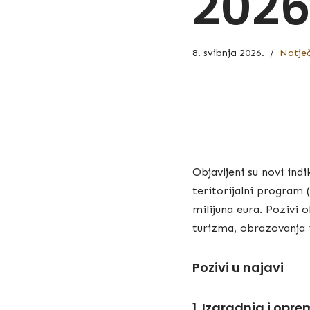
2026
8. svibnja 2026.
Natječ
Objavljeni su novi ind
teritorijalni program 
milijuna eura. Pozivi 
turizma, obrazovanja i
Pozivi u najavi
1. Izgradnja i opr