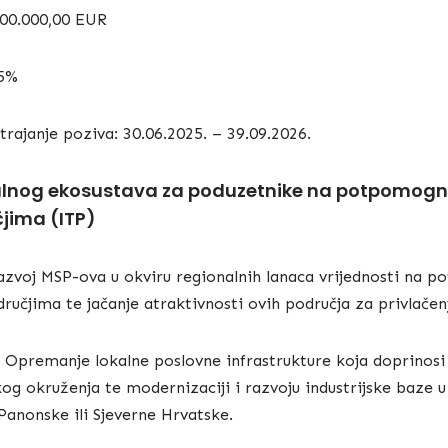
000.000,00 EUR
85%
trajanje poziva: 30.06.2025. – 39.09.2026.
alnog ekosustava za poduzetnike na potpomogn
jima (ITP)
 razvoj MSP-ova u okviru regionalnih lanaca vrijednosti na 
učjima te jačanje atraktivnosti ovih područja za privlačenj
i: Opremanje lokalne poslovne infrastrukture koja doprinosi
og okruženja te modernizaciji i razvoju industrijske baze 
 Panonske ili Sjeverne Hrvatske.