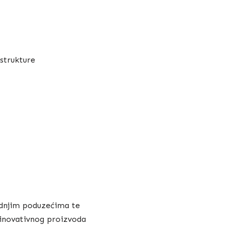
astrukture
ednjim poduzećima te
inovativnog proizvoda