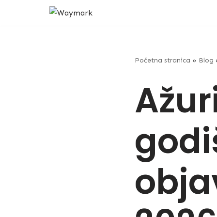
Skip
to
content
Početna stranica
»
Blog
Ažuri
godi
obja