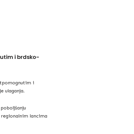
utim i brdsko-
potpomognutim i
e ulaganja.
 poboljšanju
u regionalnim lancima