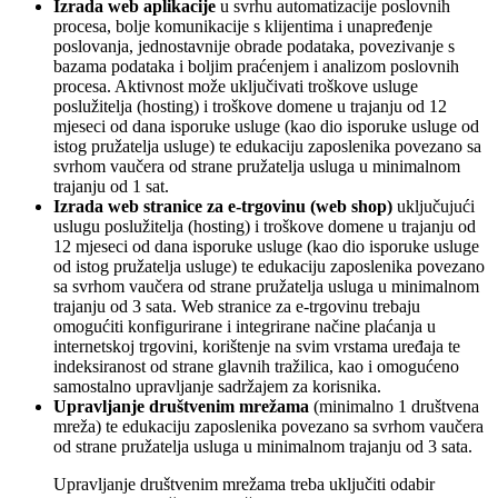
Izrada web aplikacije
u svrhu automatizacije poslovnih
procesa, bolje komunikacije s klijentima i unapređenje
poslovanja, jednostavnije obrade podataka, povezivanje s
bazama podataka i boljim praćenjem i analizom poslovnih
procesa. Aktivnost može uključivati troškove usluge
poslužitelja (hosting) i troškove domene u trajanju od 12
mjeseci od dana isporuke usluge (kao dio isporuke usluge od
istog pružatelja usluge) te edukaciju zaposlenika povezano sa
svrhom vaučera od strane pružatelja usluga u minimalnom
trajanju od 1 sat.
Izrada web stranice za e-trgovinu (web shop)
uključujući
uslugu poslužitelja (hosting) i troškove domene u trajanju od
12 mjeseci od dana isporuke usluge (kao dio isporuke usluge
od istog pružatelja usluge) te edukaciju zaposlenika povezano
sa svrhom vaučera od strane pružatelja usluga u minimalnom
trajanju od 3 sata. Web stranice za e-trgovinu trebaju
omogućiti konfigurirane i integrirane načine plaćanja u
internetskoj trgovini, korištenje na svim vrstama uređaja te
indeksiranost od strane glavnih tražilica, kao i omogućeno
samostalno upravljanje sadržajem za korisnika.
Upravljanje društvenim mrežama
(minimalno 1 društvena
mreža) te edukaciju zaposlenika povezano sa svrhom vaučera
od strane pružatelja usluga u minimalnom trajanju od 3 sata.
Upravljanje društvenim mrežama treba uključiti odabir