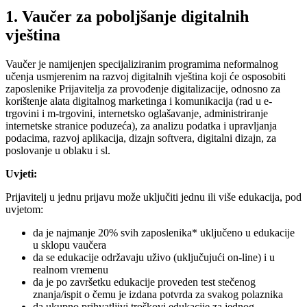
1. Vaučer za poboljšanje digitalnih
vještina
Vaučer je namijenjen specijaliziranim programima neformalnog
učenja usmjerenim na razvoj digitalnih vještina koji će osposobiti
zaposlenike Prijavitelja za provođenje digitalizacije, odnosno za
korištenje alata digitalnog marketinga i komunikacija (rad u e-
trgovini i m-trgovini, internetsko oglašavanje, administriranje
internetske stranice poduzeća), za analizu podatka i upravljanja
podacima, razvoj aplikacija, dizajn softvera, digitalni dizajn, za
poslovanje u oblaku i sl.
Uvjeti:
Prijavitelj u jednu prijavu može uključiti jednu ili više edukacija, pod
uvjetom:
da je najmanje 20% svih zaposlenika* uključeno u edukacije
u sklopu vaučera
da se edukacije održavaju uživo (uključujući on-line) i u
realnom vremenu
da je po završetku edukacije proveden test stečenog
znanja/ispit o čemu je izdana potvrda za svakog polaznika
da ukupno prihvatljivi troškovi edukacije za jednog