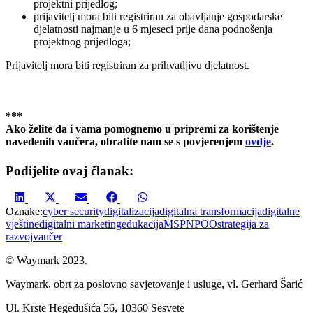
projektni prijedlog;
prijavitelj mora biti registriran za obavljanje gospodarske
djelatnosti najmanje u 6 mjeseci prije dana podnošenja
projektnog prijedloga;
Prijavitelj mora biti registriran za prihvatljivu djelatnost.
***
Ako želite da i vama pomognemo u pripremi za korištenje
navedenih vaučera, obratite nam se s povjerenjem
ovdje
.
Podijelite ovaj članak:
Share
Share
Share
Share
Share
on
on
on
on
on
Oznake:
cyber security
digitalizacija
digitalna transformacija
digitalne
LinkedIn
X
Email
Facebook
WhatsApp
vještine
digitalni marketing
edukacija
MSP
NPOO
strategija za
(Twitter)
razvoj
vaučer
© Waymark 2023.
Waymark, obrt za poslovno savjetovanje i usluge, vl. Gerhard Šarić
Ul. Krste Hegedušića 56, 10360 Sesvete