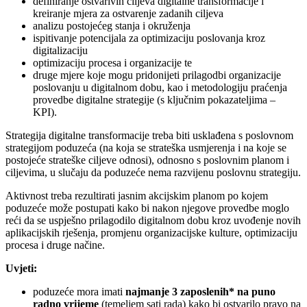
definiranje ostvarivih ciljeva digitalne transformacije i
kreiranje mjera za ostvarenje zadanih ciljeva
analizu postojećeg stanja i okruženja
ispitivanje potencijala za optimizaciju poslovanja kroz
digitalizaciju
optimizaciju procesa i organizacije te
druge mjere koje mogu pridonijeti prilagodbi organizacije
poslovanju u digitalnom dobu, kao i metodologiju praćenja
provedbe digitalne strategije (s ključnim pokazateljima –
KPI).
Strategija digitalne transformacije treba biti usklađena s poslovnom
strategijom poduzeća (na koja se strateška usmjerenja i na koje se
postojeće strateške ciljeve odnosi), odnosno s poslovnim planom i
ciljevima, u slučaju da poduzeće nema razvijenu poslovnu strategiju.
Aktivnost treba rezultirati jasnim akcijskim planom po kojem
poduzeće može postupati kako bi nakon njegove provedbe moglo
reći da se uspješno prilagodilo digitalnom dobu kroz uvođenje novih
aplikacijskih rješenja, promjenu organizacijske kulture, optimizaciju
procesa i druge načine.
Uvjeti:
poduzeće mora imati
najmanje 3 zaposlenih* na puno
radno vrijeme
(temeljem sati rada) kako bi ostvarilo pravo na