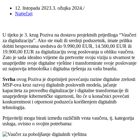
12. listopada 2023.
3. ožujka 2024.
Natječaji
U tijeku je 3. krug Poziva na dostavu projektnih prijedloga “Vaučeri
za digitalizaciju”. Ako ste mali ili srednji poduzetnik, imate priliku
dobiti bespovratna sredstva do 9.990,00 EUR, 14.500,00 EUR ili
19.900,00 EUR za digitalizaciju svog poslovanja u obliku vaučera.
Zato je sada idealno vrijeme da pretvorite svoju viziju u stvarnost te
unaprijedite svoje digitalne vještine i transformirate svoje poslovanje
uz najnovija tehnološka i digitalna rješenja za vašu branšu.
Svrha
ovog Poziva je doprinijeti povećanju razine digitalne zrelosti
MSP-ova kroz razvoj digitalnih poslovnih modela, jačanje
kapaciteta za provedbu digitalizacije i digitalne transformacije ili
unaprjeđenje kibernetičke sigurnosti, što će u konačnici povećati
konkurentnost i otpornost poduzeća korištenjem digitalnih
tehnologija.
Prijavitelji mogu birati između različitih vrsta vaučera, tj. kategorija
usluga, ovisno o svojim potrebama: