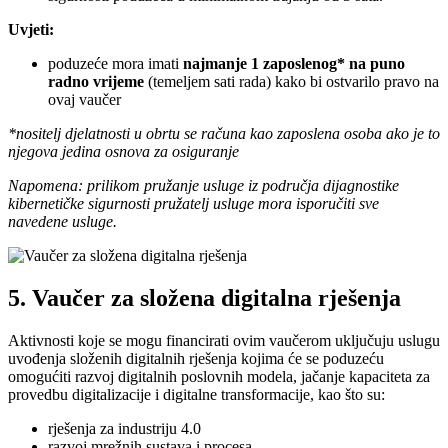
Uvjeti:
poduzeće mora imati
najmanje 1 zaposlenog* na puno
radno vrijeme
(temeljem sati rada) kako bi ostvarilo pravo na
ovaj vaučer
*nositelj djelatnosti u obrtu se računa kao zaposlena osoba ako je to
njegova jedina osnova za osiguranje
Napomena: prilikom pružanje usluge iz područja dijagnostike
kibernetičke sigurnosti pružatelj usluge mora isporučiti sve
navedene usluge.
5. Vaučer za složena digitalna rješenja
Aktivnosti koje se mogu financirati ovim vaučerom uključuju uslugu
uvođenja složenih digitalnih rješenja kojima će se poduzeću
omogućiti razvoj digitalnih poslovnih modela, jačanje kapaciteta za
provedbu digitalizacije i digitalne transformacije, kao što su:
rješenja za industriju 4.0
razvoj mrežnih sustava i procesa