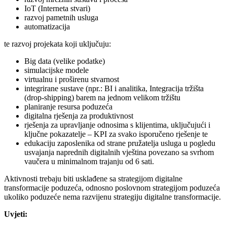
IoT (Interneta stvari)
razvoj pametnih usluga
automatizacija
te razvoj projekata koji uključuju:
Big data (velike podatke)
simulacijske modele
virtualnu i proširenu stvarnost
integrirane sustave (npr.: BI i analitika, Integracija tržišta
(drop-shipping) barem na jednom velikom tržištu
planiranje resursa poduzeća
digitalna rješenja za produktivnost
rješenja za upravljanje odnosima s klijentima, uključujući i
ključne pokazatelje – KPI za svako isporučeno rješenje te
edukaciju zaposlenika od strane pružatelja usluga u pogledu
usvajanja naprednih digitalnih vještina povezano sa svrhom
vaučera u minimalnom trajanju od 6 sati.
Aktivnosti trebaju biti usklađene sa strategijom digitalne
transformacije poduzeća, odnosno poslovnom strategijom poduzeća
ukoliko poduzeće nema razvijenu strategiju digitalne transformacije.
Uvjeti: