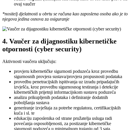
ovaj vaučer
*nositelj djelatnosti u obrtu se računa kao zaposlena osoba ako je to
njegova jedina osnova za osiguranje
4. Vaučer za dijagnostiku kibernetičke
otpornosti (cyber security)
Aktivnosti vaučera uključuju:
provjeru kibernetičke sigurnosti poduzeća kroz provedbu
sigurnosnih provjera sustava/provjera propusnosti podataka
provedbu penetracijskih ispitivanja uz izradu pripadajućih
izvješća, kroz provedbu sigurnosnog testiranja i detekcije
kibernetičkih prijetnji informacijskom sustavu poduzeća
analizu prikupljenih podataka i definiranje dodatnih
poboljšanja sustava
generiranje izvještaja za potrebe regulatora, certifikacijskih
kuća i sl. te
edukaciju zaposlenika od strane pružatelja usluga radi
povećanja osposobljenosti, za postizanje kibernetičke
sigurnosti poduzeća u minimalnom trajanju od 3 sata.