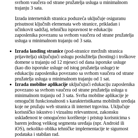
svrhom vaučera od strane pružatelja usluga u minimalnom
trajanju 3 sata.
Izrada internetskih stranica poduzeća uključuje osiguranu
prisutnost ključnih elemenata web stranice, prikladan i
učinkovit sadržaj, tehničku ispravnost te edukaciju
zaposlenika povezanu sa svrhom vaučera od strane pružatelja
usluga u minimalnom trajanju od 3 sata.
Izrada landing stranice
(pod-stranice mrežnih stranica
prijavitelja) uključujući uslugu poslužitelja (hosting) i troškove
domene u trajanju od 12 mjeseci od dana isporuke usluge
(kao dio isporuke usluge od istog pružatelja usluge) te
edukaciju zaposlenika povezano sa svrhom vaučera od strane
pružatelja usluga u minimalnom trajanju od 1 sat.
Izrada mobilne aplikacije
uključujući edukaciju zaposlenika
povezano sa svrhom vaučera od strane pružatelja usluga u
minimalnom trajanju od 3 sata. Svrha mobilne aplikacije je
omogućiti funkcionalnosti s karakteristikama mobilnih uređaja
koje ne pružaju web stranica ili internet trgovina. Uključuje
korisničko iskustvo i vizualnu relevantnost, zakonsku
usklađenost te omogućeno korištenje i pristup korisnicima s
barem jednog velikog segmenta uređaja (npr. Android ili
iOS), nekoliko oblika tehničke implementacije te sigurnost
podataka i stabilan rad.