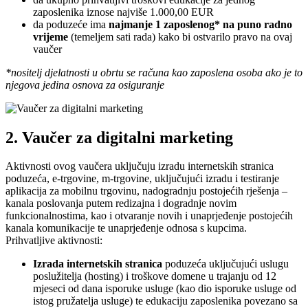
zaposlenika iznose najviše 1.000,00 EUR
da poduzeće ima
najmanje 1 zaposlenog* na puno radno
vrijeme
(temeljem sati rada) kako bi ostvarilo pravo na ovaj
vaučer
*nositelj djelatnosti u obrtu se računa kao zaposlena osoba ako je to
njegova jedina osnova za osiguranje
2. Vaučer za digitalni marketing
Aktivnosti ovog vaučera uključuju izradu internetskih stranica
poduzeća, e-trgovine, m-trgovine, uključujući izradu i testiranje
aplikacija za mobilnu trgovinu, nadogradnju postojećih rješenja –
kanala poslovanja putem redizajna i dogradnje novim
funkcionalnostima, kao i otvaranje novih i unaprjeđenje postojećih
kanala komunikacije te unaprjeđenje odnosa s kupcima.
Prihvatljive aktivnosti:
Izrada internetskih stranica
poduzeća uključujući uslugu
poslužitelja (hosting) i troškove domene u trajanju od 12
mjeseci od dana isporuke usluge (kao dio isporuke usluge od
istog pružatelja usluge) te edukaciju zaposlenika povezano sa